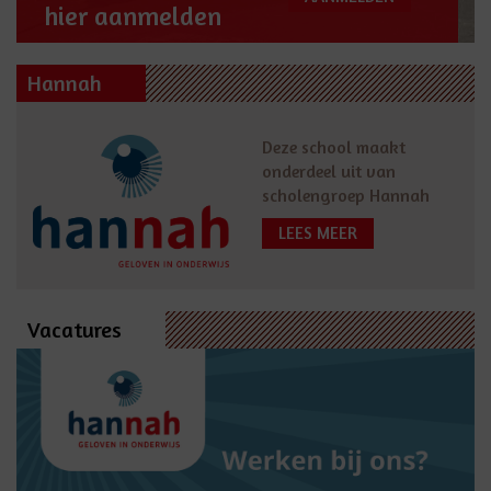
hier aanmelden
Hannah
Deze school maakt
onderdeel uit van
scholengroep Hannah
LEES MEER
Vacatures