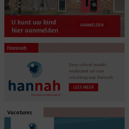
U kunt uw kind
AANMELDEN
hier aanmelden
Hannah
Deze school maakt
onderdeel uit van
scholengroep Hannah
LEES MEER
Vacatures