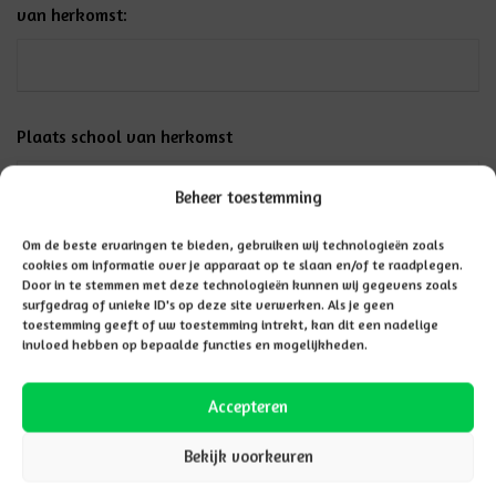
van herkomst:
Plaats school van herkomst
Beheer toestemming
Om de beste ervaringen te bieden, gebruiken wij technologieën zoals
Volgt onderwijs sinds (dd-mm-jj)
cookies om informatie over je apparaat op te slaan en/of te raadplegen.
Door in te stemmen met deze technologieën kunnen wij gegevens zoals
surfgedrag of unieke ID's op deze site verwerken. Als je geen
toestemming geeft of uw toestemming intrekt, kan dit een nadelige
invloed hebben op bepaalde functies en mogelijkheden.
Heeft uw kind een taalachterstand? Dan krijgt uw kind
Accepteren
mogelijk voorschoolse of vroegschoolse educatie (VVE) op
de basisschool of in de kinderopvang. De gemeente bepaalt
Bekijk voorkeuren
of uw kind hiervoor in aanmerking komt. Meestal gaat dit